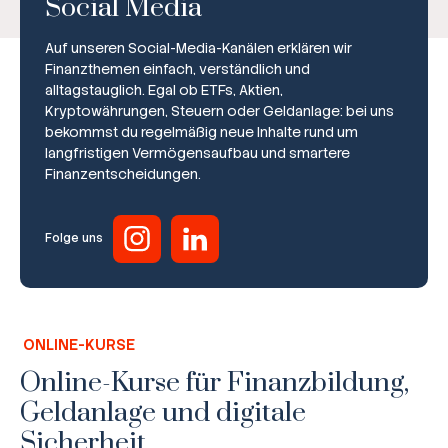
Social Media
Auf unseren Social-Media-Kanälen erklären wir
Finanzthemen einfach, verständlich und
alltagstauglich. Egal ob ETFs, Aktien,
Kryptowährungen, Steuern oder Geldanlage: bei uns
bekommst du regelmäßig neue Inhalte rund um
Broker-Vergleich
langfristigen Vermögensaufbau und smartere
Finanzentscheidungen.
Zinsvergleich
Ratgeber
Folge uns
Steuern
Rechner
ONLINE-KURSE
Workshops
Online-Kurse für Finanzbildung,
Geldanlage und digitale
Online Kurse
Sicherheit