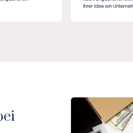
ihrer Idee ein Untern
Broker-Vergleich
Zinsvergleich
Ratgeber
Steuern
Rechner
Workshops
bei
Online Kurse