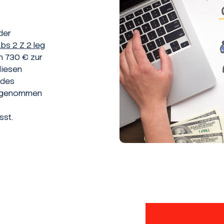
der
Abs 2 Z 2 leg
on 730 € zur
diesen
 des
aufgenommen
sst.