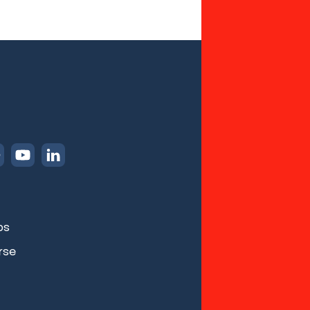
ps
rse