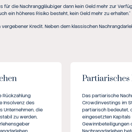
ss für die Nachranggläubiger dann kein Geld mehr zur Verf
ch ein höheres Risiko besteht, kein Geld mehr zu erhalten.“
in vergebener Kredit. Neben dem klassischen Nachrangdarle
lehen
Partiarische
ie Rückzahlung
Das partiarische Nach
e Insolvenz des
Crowdinvestings im St
as Unternehmen, die
partiarisch bedeutet,
 stabil zu werden,
eingesetzten Kapitals
arlehensgeber
Gewinnbeteiligungen od
hrangdarlehen
Nachrangdarlehen betei