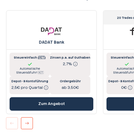
20 Trades 
DADAT Bank
Steuereinfach (🇦🇹)
Zinsen p.a. auf Guthaben
Steuereinfach 
2,7%
Automatische
Automatisc
Steuerabfuhr! 🇦🇹
Steuerabfuhr!
Depot- & Kontoführung
Ordergebühr
Depot- & Konto
2,5€ pro Quartal
ab 3,50€
0€
Zum Angebot