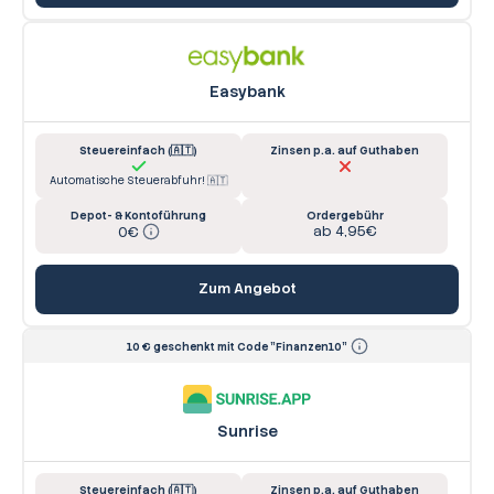
Easybank
Steuereinfach (🇦🇹)
Zinsen p.a. auf Guthaben
Automatische Steuerabfuhr! 🇦🇹
Depot- & Kontoführung
Ordergebühr
ab 4,95€
0€
Zum Angebot
10 € geschenkt mit Code "Finanzen10"
Sunrise
Steuereinfach (🇦🇹)
Zinsen p.a. auf Guthaben