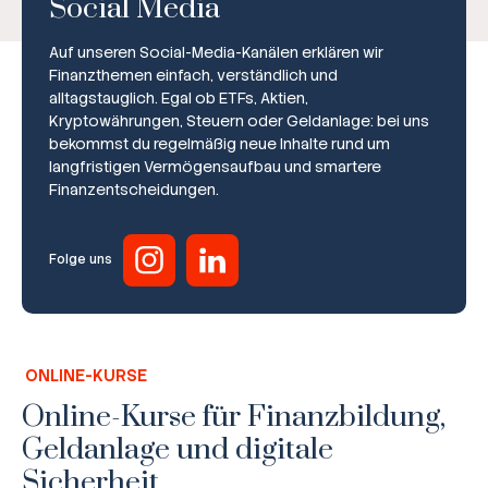
Social Media
Auf unseren Social-Media-Kanälen erklären wir
Finanzthemen einfach, verständlich und
alltagstauglich. Egal ob ETFs, Aktien,
Kryptowährungen, Steuern oder Geldanlage: bei uns
bekommst du regelmäßig neue Inhalte rund um
Broker-Vergleich
langfristigen Vermögensaufbau und smartere
Finanzentscheidungen.
Zinsvergleich
Ratgeber
Folge uns
Steuern
Rechner
ONLINE-KURSE
Workshops
Online-Kurse für Finanzbildung,
Geldanlage und digitale
Online Kurse
Sicherheit