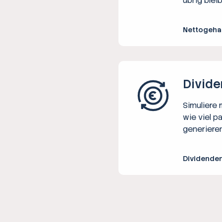
übrig bleib
Nettogeha
Divide
Simuliere
wie viel p
generieren
Dividende