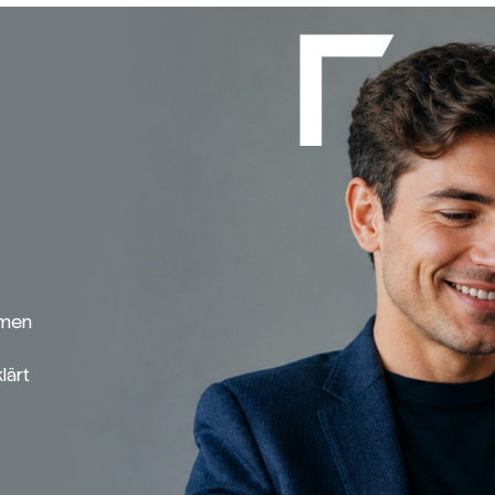
emen
lärt
Broker-Vergleich
Zinsvergleich