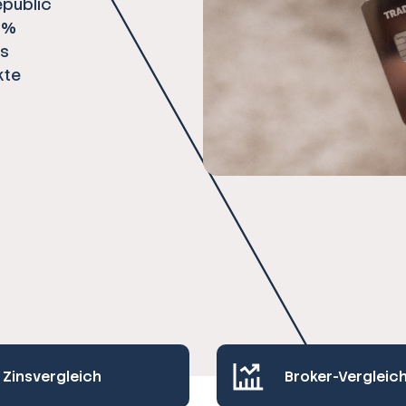
epublic
1 %
es
kte
Zinsvergleich
Broker-Vergleic