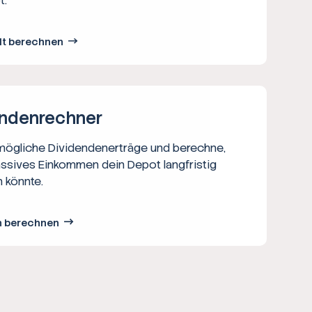
t.
lt berechnen
nden­rechner
 mögliche Dividendenerträge und berechne,
assives Einkommen dein Depot langfristig
 könnte.
n berechnen