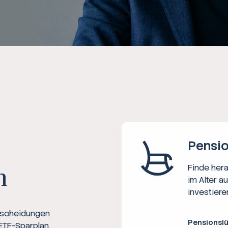
Ratgeber
Steuern
Rechner
Workshops
Online Kurse
Pensio
Finde her
n
im Alter a
investiere
ntscheidungen
Pensionsl
ETF-Sparplan,