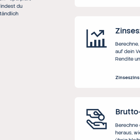
findest du
tändlich
Zinses
Berechne, 
auf dein V
Rendite un
Zinseszin
Brutto
Berechne d
heraus, wi