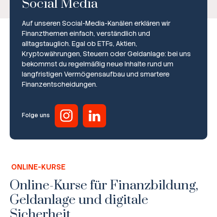
Social Media
Auf unseren Social-Media-Kanälen erklären wir
Finanzthemen einfach, verständlich und
alltagstauglich. Egal ob ETFs, Aktien,
Kryptowährungen, Steuern oder Geldanlage: bei uns
bekommst du regelmäßig neue Inhalte rund um
Broker-Vergleich
langfristigen Vermögensaufbau und smartere
Finanzentscheidungen.
Zinsvergleich
Ratgeber
Folge uns
Steuern
Rechner
ONLINE-KURSE
Workshops
Online-Kurse für Finanzbildung,
Geldanlage und digitale
Online Kurse
Sicherheit