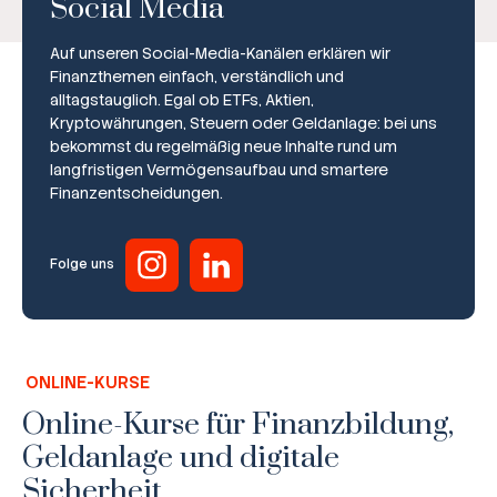
Social Media
Auf unseren Social-Media-Kanälen erklären wir
Finanzthemen einfach, verständlich und
alltagstauglich. Egal ob ETFs, Aktien,
Kryptowährungen, Steuern oder Geldanlage: bei uns
bekommst du regelmäßig neue Inhalte rund um
Broker-Vergleich
langfristigen Vermögensaufbau und smartere
Finanzentscheidungen.
Zinsvergleich
Ratgeber
Folge uns
Steuern
Rechner
ONLINE-KURSE
Workshops
Online-Kurse für Finanzbildung,
Geldanlage und digitale
Online Kurse
Sicherheit