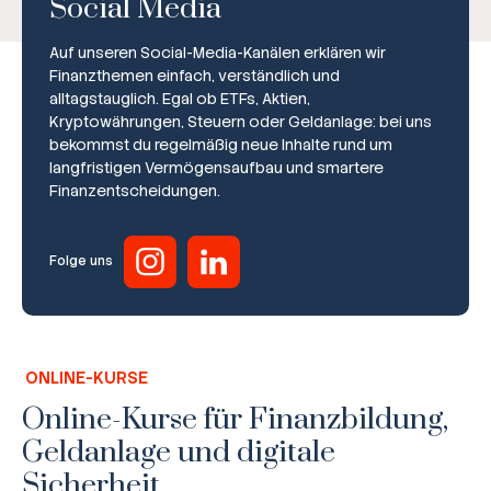
Social Media
Auf unseren Social-Media-Kanälen erklären wir
Finanzthemen einfach, verständlich und
alltagstauglich. Egal ob ETFs, Aktien,
Kryptowährungen, Steuern oder Geldanlage: bei uns
bekommst du regelmäßig neue Inhalte rund um
Broker-Vergleich
langfristigen Vermögensaufbau und smartere
Finanzentscheidungen.
Zinsvergleich
Ratgeber
Folge uns
Steuern
Rechner
ONLINE-KURSE
Workshops
Online-Kurse für Finanzbildung,
Geldanlage und digitale
Online Kurse
Sicherheit