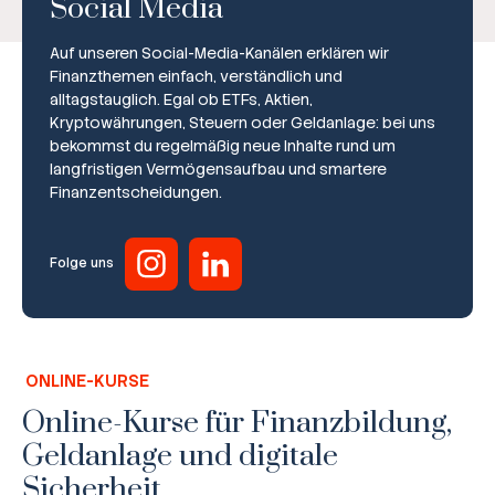
Social Media
Auf unseren Social-Media-Kanälen erklären wir
Finanzthemen einfach, verständlich und
alltagstauglich. Egal ob ETFs, Aktien,
Kryptowährungen, Steuern oder Geldanlage: bei uns
bekommst du regelmäßig neue Inhalte rund um
Broker-Vergleich
langfristigen Vermögensaufbau und smartere
Finanzentscheidungen.
Zinsvergleich
Ratgeber
Folge uns
Steuern
Rechner
ONLINE-KURSE
Workshops
Online-Kurse für Finanzbildung,
Geldanlage und digitale
Online Kurse
Sicherheit