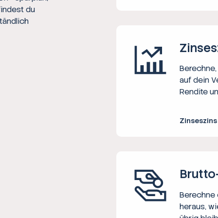
findest du
tändlich
Zinses
Berechne, 
auf dein V
Rendite un
Zinseszin
Brutto
Berechne d
heraus, wi