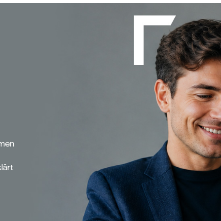
emen
lärt
Broker-Vergleich
Zinsvergleich