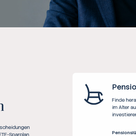
Ratgeber
Steuern
Rechner
Workshops
Online Kurse
Pensio
Finde her
n
im Alter a
investiere
ntscheidungen
Pensionsl
ETF-Sparplan,