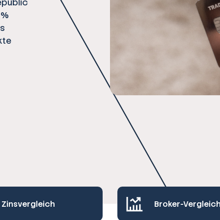
epublic
1 %
es
kte
Zinsvergleich
Broker-Vergleic