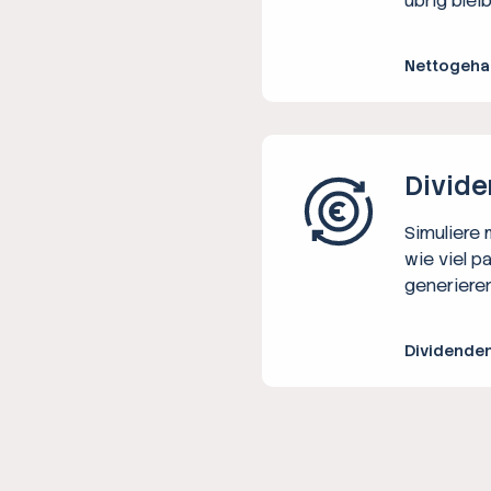
übrig bleib
Nettogeha
Divide
Simuliere
wie viel p
generieren
Dividende