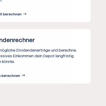
t.
lt berechnen
nden­rechner
 mögliche Dividendenerträge und berechne,
assives Einkommen dein Depot langfristig
 könnte.
n berechnen