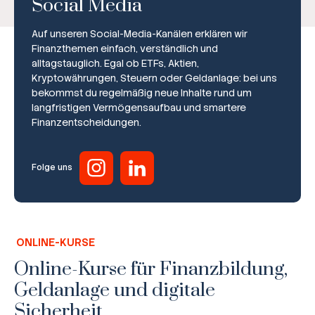
Social Media
Auf unseren Social-Media-Kanälen erklären wir
Finanzthemen einfach, verständlich und
alltagstauglich. Egal ob ETFs, Aktien,
Kryptowährungen, Steuern oder Geldanlage: bei uns
bekommst du regelmäßig neue Inhalte rund um
Broker-Vergleich
langfristigen Vermögensaufbau und smartere
Finanzentscheidungen.
Zinsvergleich
Ratgeber
Folge uns
Steuern
Rechner
ONLINE-KURSE
Workshops
Online-Kurse für Finanzbildung,
Geldanlage und digitale
Online Kurse
Sicherheit