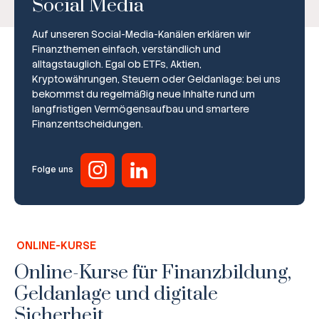
Social Media
Auf unseren Social-Media-Kanälen erklären wir
Finanzthemen einfach, verständlich und
alltagstauglich. Egal ob ETFs, Aktien,
Kryptowährungen, Steuern oder Geldanlage: bei uns
bekommst du regelmäßig neue Inhalte rund um
Broker-Vergleich
langfristigen Vermögensaufbau und smartere
Finanzentscheidungen.
Zinsvergleich
Ratgeber
Folge uns
Steuern
Rechner
ONLINE-KURSE
Workshops
Online-Kurse für Finanzbildung,
Geldanlage und digitale
Online Kurse
Sicherheit