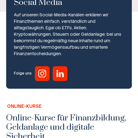
Social Media
Auf unseren Social-Media-Kanälen erklären wir
Finanzthemen einfach, verständlich und
alltagstauglich. Egal ob ETFs, Aktien,
Kryptowährungen, Steuern oder Geldanlage: bei uns
bekommst du regelmäßig neue Inhalte rund um
Broker-Vergleich
langfristigen Vermögensaufbau und smartere
Finanzentscheidungen.
Zinsvergleich
Ratgeber
Folge uns
Steuern
Rechner
ONLINE-KURSE
Workshops
Online-Kurse für Finanzbildung,
Geldanlage und digitale
Online Kurse
Sicherheit