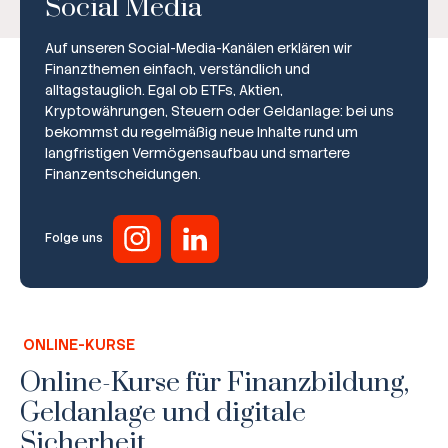
Social Media
Auf unseren Social-Media-Kanälen erklären wir
Finanzthemen einfach, verständlich und
alltagstauglich. Egal ob ETFs, Aktien,
Kryptowährungen, Steuern oder Geldanlage: bei uns
bekommst du regelmäßig neue Inhalte rund um
Broker-Vergleich
langfristigen Vermögensaufbau und smartere
Finanzentscheidungen.
Zinsvergleich
Ratgeber
Folge uns
Steuern
Rechner
ONLINE-KURSE
Workshops
Online-Kurse für Finanzbildung,
Geldanlage und digitale
Online Kurse
Sicherheit