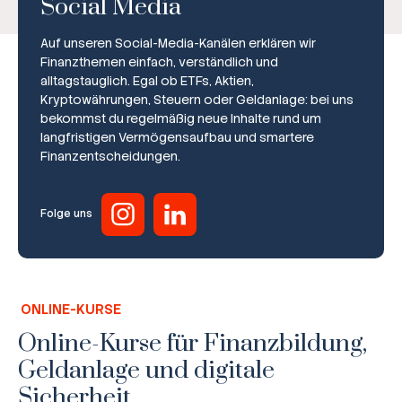
Social Media
Auf unseren Social-Media-Kanälen erklären wir
Finanzthemen einfach, verständlich und
alltagstauglich. Egal ob ETFs, Aktien,
Kryptowährungen, Steuern oder Geldanlage: bei uns
bekommst du regelmäßig neue Inhalte rund um
Broker-Vergleich
langfristigen Vermögensaufbau und smartere
Finanzentscheidungen.
Zinsvergleich
Ratgeber
Folge uns
Steuern
Rechner
ONLINE-KURSE
Workshops
Online-Kurse für Finanzbildung,
Geldanlage und digitale
Online Kurse
Sicherheit