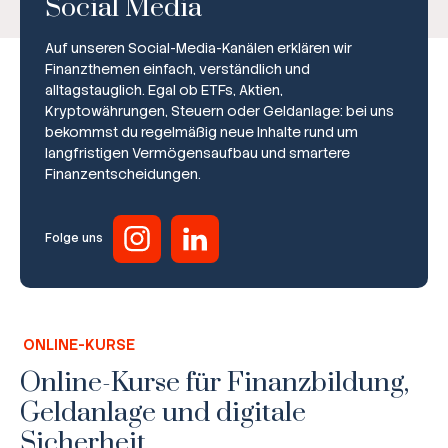
Social Media
Auf unseren Social-Media-Kanälen erklären wir
Finanzthemen einfach, verständlich und
alltagstauglich. Egal ob ETFs, Aktien,
Kryptowährungen, Steuern oder Geldanlage: bei uns
bekommst du regelmäßig neue Inhalte rund um
Broker-Vergleich
langfristigen Vermögensaufbau und smartere
Finanzentscheidungen.
Zinsvergleich
Ratgeber
Folge uns
Steuern
Rechner
ONLINE-KURSE
Workshops
Online-Kurse für Finanzbildung,
Geldanlage und digitale
Online Kurse
Sicherheit