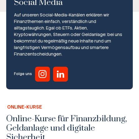
Social Media
Auf unseren Social-Media-Kanälen erklären wir
Finanzthemen einfach, verständlich und
alltagstauglich. Egal ob ETFs, Aktien,
Kryptowährungen, Steuern oder Geldanlage: bei uns
bekommst du regelmäßig neue Inhalte rund um
Broker-Vergleich
langfristigen Vermögensaufbau und smartere
Finanzentscheidungen.
Zinsvergleich
Ratgeber
Folge uns
Steuern
Rechner
ONLINE-KURSE
Workshops
Online-Kurse für Finanzbildung,
Geldanlage und digitale
Online Kurse
Sicherheit