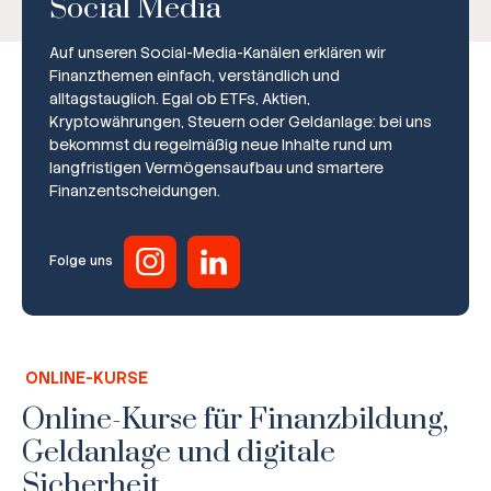
Social Media
Auf unseren Social-Media-Kanälen erklären wir
Finanzthemen einfach, verständlich und
alltagstauglich. Egal ob ETFs, Aktien,
Kryptowährungen, Steuern oder Geldanlage: bei uns
bekommst du regelmäßig neue Inhalte rund um
Broker-Vergleich
langfristigen Vermögensaufbau und smartere
Finanzentscheidungen.
Zinsvergleich
Ratgeber
Folge uns
Steuern
Rechner
ONLINE-KURSE
Workshops
Online-Kurse für Finanzbildung,
Geldanlage und digitale
Online Kurse
Sicherheit