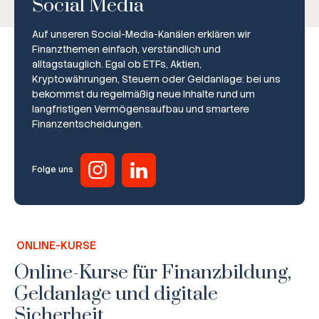
Social Media
Auf unseren Social-Media-Kanälen erklären wir
Finanzthemen einfach, verständlich und
alltagstauglich. Egal ob ETFs, Aktien,
Kryptowährungen, Steuern oder Geldanlage: bei uns
bekommst du regelmäßig neue Inhalte rund um
Broker-Vergleich
langfristigen Vermögensaufbau und smartere
Finanzentscheidungen.
Zinsvergleich
Ratgeber
Folge uns
Steuern
Rechner
ONLINE-KURSE
Workshops
Online-Kurse für Finanzbildung,
Geldanlage und digitale
Online Kurse
Sicherheit