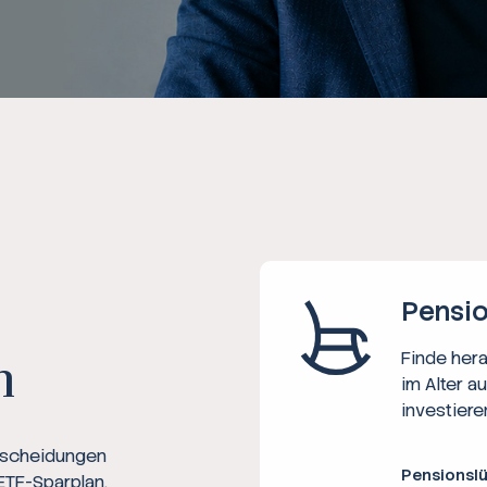
Ratgeber
Steuern
Rechner
Workshops
Online Kurse
Pensio
Finde her
n
im Alter a
investiere
ntscheidungen
Pensionsl
ETF-Sparplan,