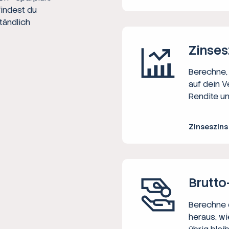
findest du
tändlich
Zinses
Berechne, 
auf dein V
Rendite un
Zinseszin
Brutto
Berechne d
heraus, wi