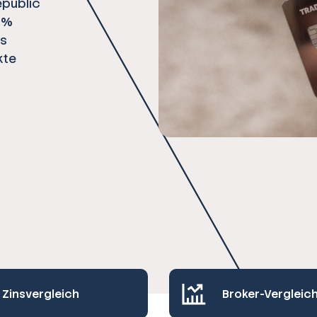
epublic
1 %
es
kte
Zinsvergleich
Broker-Vergleic