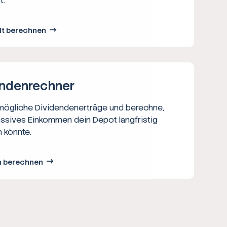
t.
lt berechnen
nden­rechner
 mögliche Dividendenerträge und berechne,
assives Einkommen dein Depot langfristig
 könnte.
n berechnen