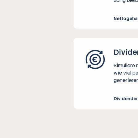
übrig bleib
Nettogeha
Divide
Simuliere
wie viel p
generieren
Dividende