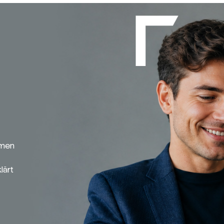
emen
lärt
Broker-Vergleich
Zinsvergleich