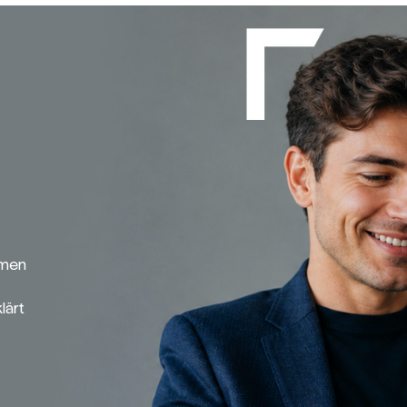
emen
lärt
Broker-Vergleich
Zinsvergleich