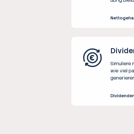
übrig bleib
Nettogeha
Divide
Simuliere
wie viel p
generieren
Dividende