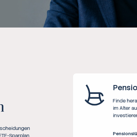
Ratgeber
Steuern
Rechner
Workshops
Online Kurse
Pensio
Finde her
n
im Alter a
investiere
ntscheidungen
Pensionsl
ETF-Sparplan,