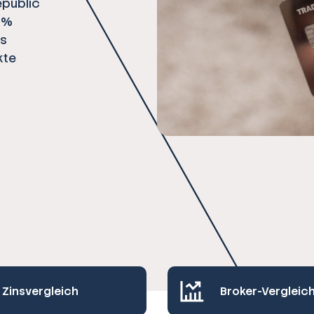
epublic
1 %
es
kte
Zinsvergleich
Broker-Vergleic