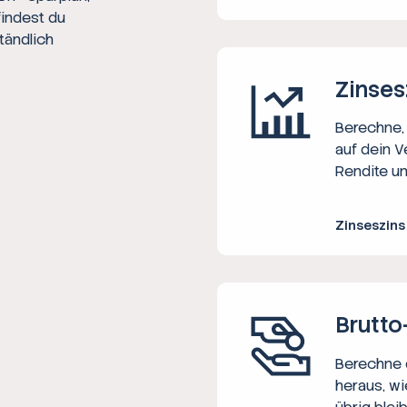
findest du
tändlich
Zinses
Berechne, 
auf dein V
Rendite un
Zinseszin
Brutto
Berechne d
heraus, wi