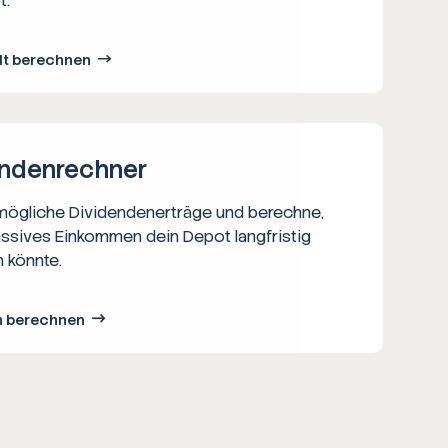
t.
lt berechnen
nden­rechner
 mögliche Dividendenerträge und berechne,
assives Einkommen dein Depot langfristig
 könnte.
n berechnen