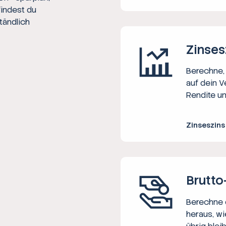
findest du
tändlich
Zinses
Berechne, 
auf dein V
Rendite un
Zinseszin
Brutto
Berechne d
heraus, wi