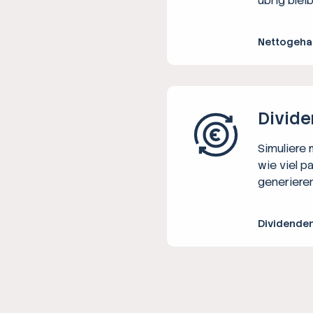
übrig bleib
Nettogeha
Divide
Simuliere
wie viel p
generieren
Dividende