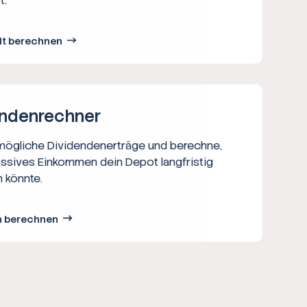
t.
lt berechnen
nden­rechner
 mögliche Dividendenerträge und berechne,
assives Einkommen dein Depot langfristig
 könnte.
n berechnen