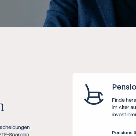
Ratgeber
Steuern
Rechner
Workshops
Online Kurse
Pensio
Finde her
n
im Alter a
investiere
ntscheidungen
Pensionsl
ETF-Sparplan,