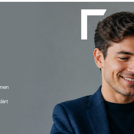
emen
lärt
Broker-Vergleich
Zinsvergleich