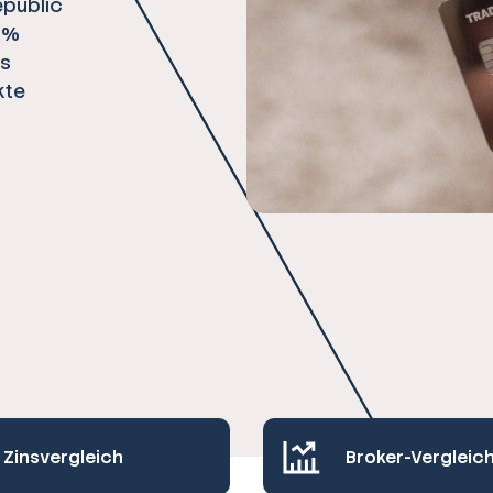
epublic
1 %
es
kte
Zinsvergleich
Broker-Vergleic