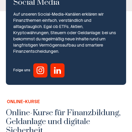
Social Media
Auf unseren Social-Media-Kanälen erklären wir
Finanzthemen einfach, verständlich und
alltagstauglich. Egal ob ETFs, Aktien,
Kryptowährungen, Steuern oder Geldanlage: bei uns
bekommst du regelmäßig neue Inhalte rund um
Broker-Vergleich
langfristigen Vermögensaufbau und smartere
Finanzentscheidungen.
Zinsvergleich
Ratgeber
Folge uns
Steuern
Rechner
ONLINE-KURSE
Workshops
Online-Kurse für Finanzbildung,
Geldanlage und digitale
Online Kurse
Sicherheit