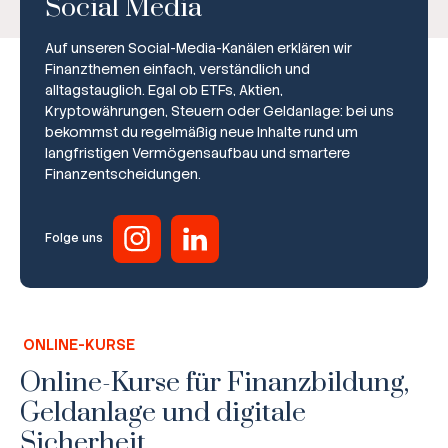
Social Media
Auf unseren Social-Media-Kanälen erklären wir
Finanzthemen einfach, verständlich und
alltagstauglich. Egal ob ETFs, Aktien,
Kryptowährungen, Steuern oder Geldanlage: bei uns
bekommst du regelmäßig neue Inhalte rund um
Broker-Vergleich
langfristigen Vermögensaufbau und smartere
Finanzentscheidungen.
Zinsvergleich
Ratgeber
Folge uns
Steuern
Rechner
ONLINE-KURSE
Workshops
Online-Kurse für Finanzbildung,
Geldanlage und digitale
Online Kurse
Sicherheit