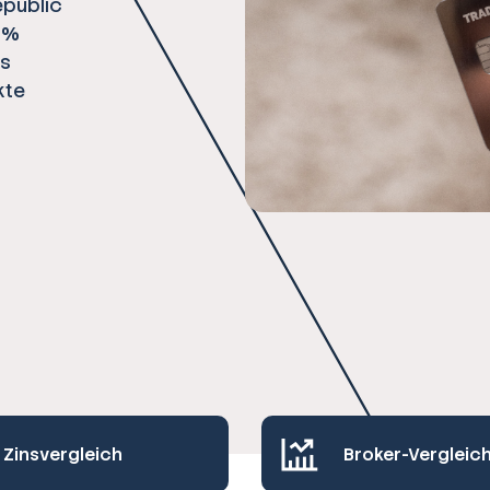
epublic
1 %
es
kte
Zinsvergleich
Broker-Vergleic