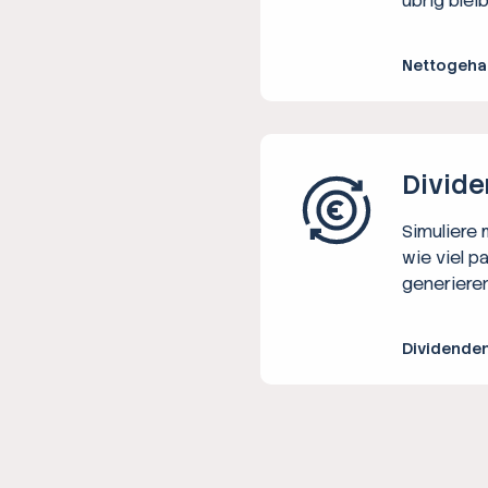
übrig bleib
Nettogeha
Divide
Simuliere
wie viel p
generieren
Dividende