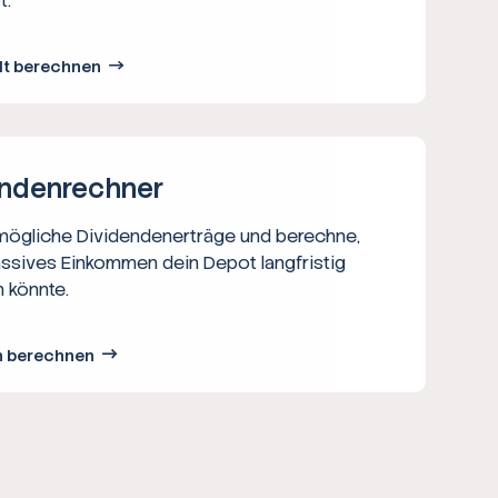
t.
lt berechnen
nden­rechner
 mögliche Dividendenerträge und berechne,
assives Einkommen dein Depot langfristig
 könnte.
n berechnen