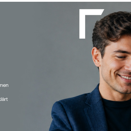
emen
lärt
Broker-Vergleich
Zinsvergleich