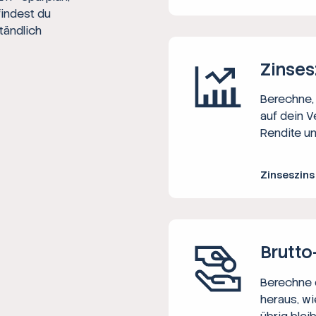
findest du
tändlich
Zinses
Berechne, 
auf dein V
Rendite un
Zinseszin
Brutto
Berechne d
heraus, wi