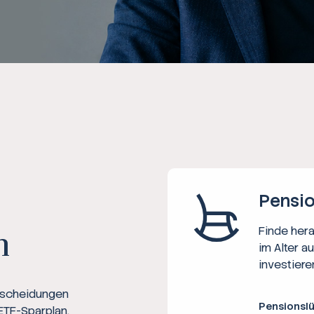
Ratgeber
Steuern
Rechner
Workshops
Online Kurse
Pensio
Finde her
n
im Alter a
investiere
ntscheidungen
Pensionsl
ETF-Sparplan,