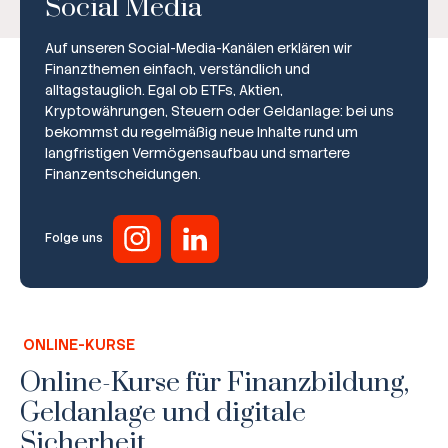
Social Media
Auf unseren Social-Media-Kanälen erklären wir
Finanzthemen einfach, verständlich und
alltagstauglich. Egal ob ETFs, Aktien,
Kryptowährungen, Steuern oder Geldanlage: bei uns
bekommst du regelmäßig neue Inhalte rund um
Broker-Vergleich
langfristigen Vermögensaufbau und smartere
Finanzentscheidungen.
Zinsvergleich
Ratgeber
Folge uns
Steuern
Rechner
ONLINE-KURSE
Workshops
Online-Kurse für Finanzbildung,
Geldanlage und digitale
Online Kurse
Sicherheit