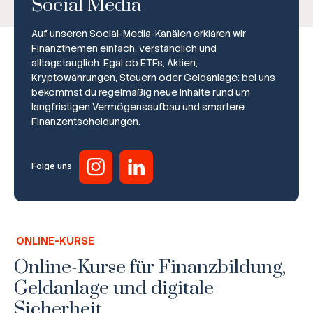
Social Media
Auf unseren Social-Media-Kanälen erklären wir
Finanzthemen einfach, verständlich und
alltagstauglich. Egal ob ETFs, Aktien,
Kryptowährungen, Steuern oder Geldanlage: bei uns
bekommst du regelmäßig neue Inhalte rund um
Broker-Vergleich
langfristigen Vermögensaufbau und smartere
Finanzentscheidungen.
Zinsvergleich
Ratgeber
Folge uns
Steuern
Rechner
ONLINE-KURSE
Workshops
Online-Kurse für Finanzbildung,
Geldanlage und digitale
Online Kurse
Sicherheit