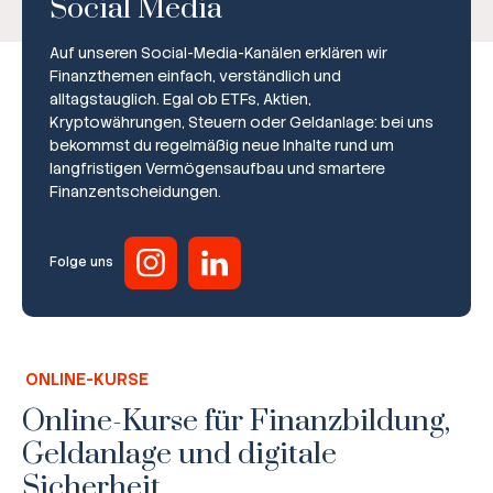
Social Media
Auf unseren Social-Media-Kanälen erklären wir
Finanzthemen einfach, verständlich und
alltagstauglich. Egal ob ETFs, Aktien,
Kryptowährungen, Steuern oder Geldanlage: bei uns
bekommst du regelmäßig neue Inhalte rund um
Broker-Vergleich
langfristigen Vermögensaufbau und smartere
Finanzentscheidungen.
Zinsvergleich
Ratgeber
Folge uns
Steuern
Rechner
ONLINE-KURSE
Workshops
Online-Kurse für Finanzbildung,
Geldanlage und digitale
Online Kurse
Sicherheit