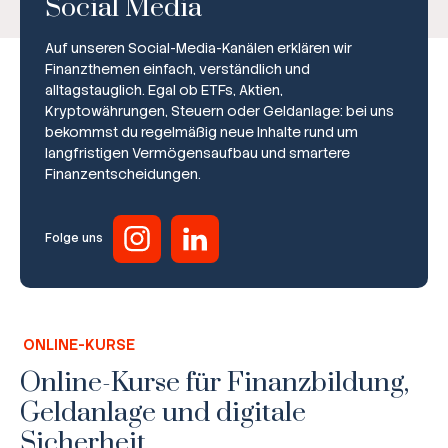
Social Media
Auf unseren Social-Media-Kanälen erklären wir
Finanzthemen einfach, verständlich und
alltagstauglich. Egal ob ETFs, Aktien,
Kryptowährungen, Steuern oder Geldanlage: bei uns
bekommst du regelmäßig neue Inhalte rund um
Broker-Vergleich
langfristigen Vermögensaufbau und smartere
Finanzentscheidungen.
Zinsvergleich
Ratgeber
Folge uns
Steuern
Rechner
ONLINE-KURSE
Workshops
Online-Kurse für Finanzbildung,
Geldanlage und digitale
Online Kurse
Sicherheit