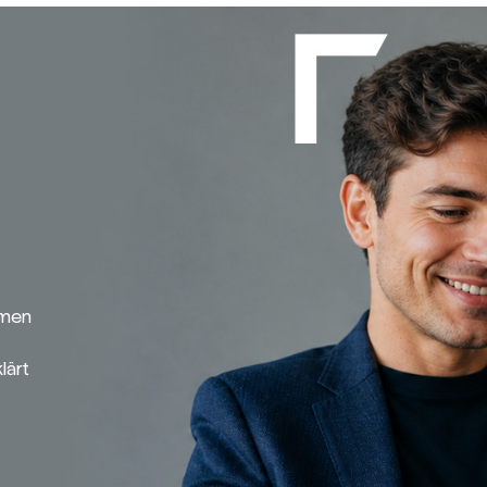
emen
lärt
Broker-Vergleich
Zinsvergleich