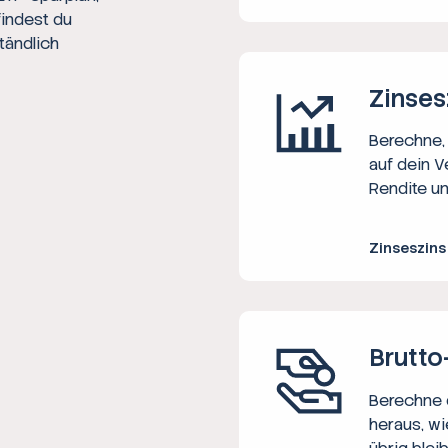
findest du
tändlich
Zinses
Berechne, 
auf dein V
Rendite un
Zinseszin
Brutto
Berechne d
heraus, wi