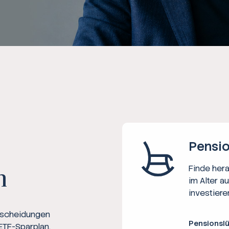
Ratgeber
Steuern
Rechner
Workshops
Online Kurse
Pensio
Finde her
n
im Alter a
investiere
ntscheidungen
Pensionsl
ETF-Sparplan,