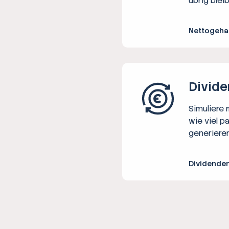
übrig bleib
Nettogeha
Divide
Simuliere
wie viel p
generieren
Dividende