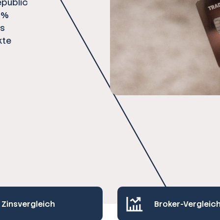
epublic
1 %
es
kte
Zinsvergleich
Broker-Vergleic