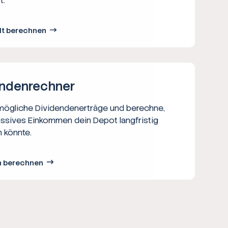
t.
lt berechnen
nden­rechner
 mögliche Dividendenerträge und berechne,
assives Einkommen dein Depot langfristig
 könnte.
n berechnen