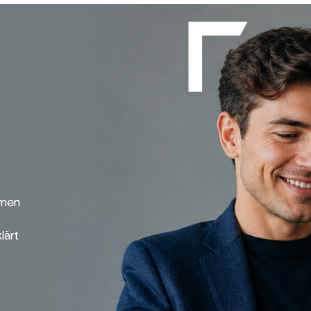
emen
lärt
Broker-Vergleich
Zinsvergleich