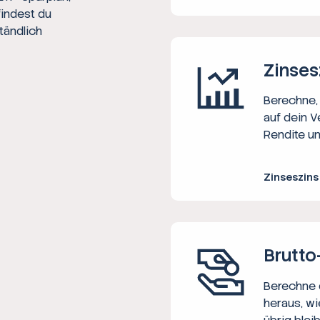
findest du
tändlich
Zinses
Berechne, 
auf dein V
Rendite un
Zinseszin
Brutto
Berechne d
heraus, wi