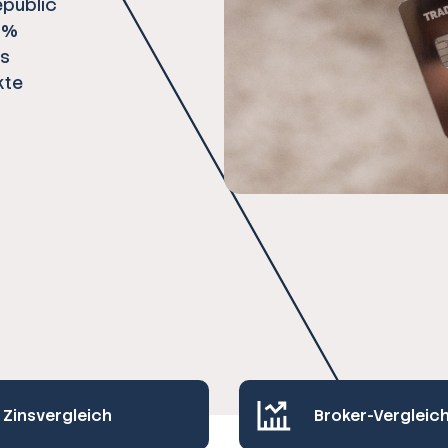
epublic
1 %
es
kte
Zinsvergleich
Broker-Vergleic