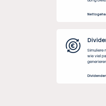
übrig bleib
Nettogeha
Divide
Simuliere
wie viel p
generieren
Dividende