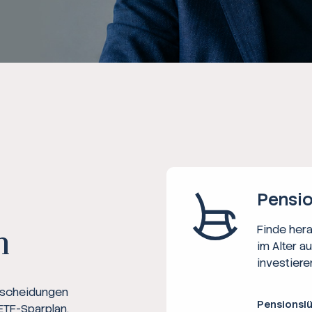
Ratgeber
Steuern
Rechner
Workshops
Online Kurse
Pensio
Finde her
n
im Alter a
investiere
ntscheidungen
Pensionsl
ETF-Sparplan,