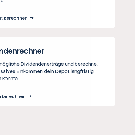
t.
lt berechnen
nden­rechner
 mögliche Dividendenerträge und berechne,
assives Einkommen dein Depot langfristig
 könnte.
n berechnen