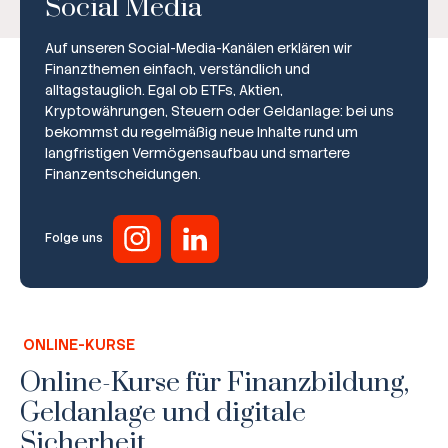
Social Media
Auf unseren Social-Media-Kanälen erklären wir
Finanzthemen einfach, verständlich und
alltagstauglich. Egal ob ETFs, Aktien,
Kryptowährungen, Steuern oder Geldanlage: bei uns
bekommst du regelmäßig neue Inhalte rund um
Broker-Vergleich
langfristigen Vermögensaufbau und smartere
Finanzentscheidungen.
Zinsvergleich
Ratgeber
Folge uns
Steuern
Rechner
ONLINE-KURSE
Workshops
Online-Kurse für Finanzbildung,
Geldanlage und digitale
Online Kurse
Sicherheit