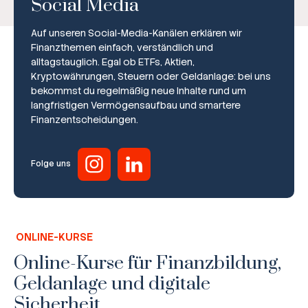
Social Media
Auf unseren Social-Media-Kanälen erklären wir
Finanzthemen einfach, verständlich und
alltagstauglich. Egal ob ETFs, Aktien,
Kryptowährungen, Steuern oder Geldanlage: bei uns
bekommst du regelmäßig neue Inhalte rund um
Broker-Vergleich
langfristigen Vermögensaufbau und smartere
Finanzentscheidungen.
Zinsvergleich
Ratgeber
Folge uns
Steuern
Rechner
ONLINE-KURSE
Workshops
Online-Kurse für Finanzbildung,
Geldanlage und digitale
Online Kurse
Sicherheit