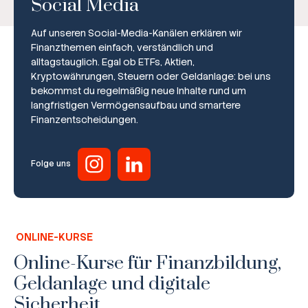
Social Media
Auf unseren Social-Media-Kanälen erklären wir
Finanzthemen einfach, verständlich und
alltagstauglich. Egal ob ETFs, Aktien,
Kryptowährungen, Steuern oder Geldanlage: bei uns
bekommst du regelmäßig neue Inhalte rund um
Broker-Vergleich
langfristigen Vermögensaufbau und smartere
Finanzentscheidungen.
Zinsvergleich
Ratgeber
Folge uns
Steuern
Rechner
ONLINE-KURSE
Workshops
Online-Kurse für Finanzbildung,
Geldanlage und digitale
Online Kurse
Sicherheit