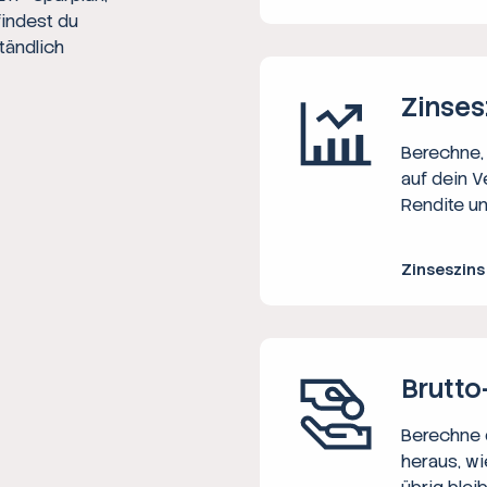
findest du
tändlich
Zinses
Berechne, 
auf dein V
Rendite un
Zinseszin
Brutto
Berechne d
heraus, wi