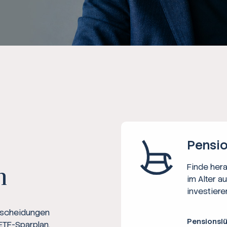
Ratgeber
Steuern
Rechner
Workshops
Online Kurse
Pensio
Finde her
n
im Alter a
investiere
ntscheidungen
Pensionsl
ETF-Sparplan,