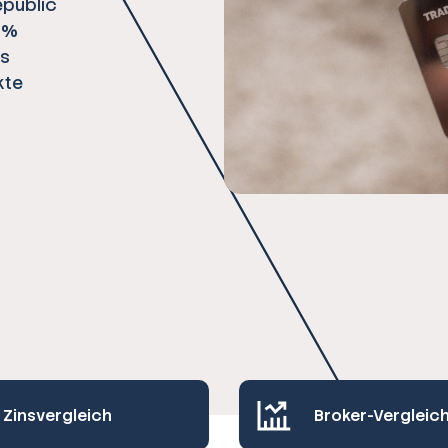
epublic
1 %
es
kte
Zinsvergleich
Broker-Vergleic