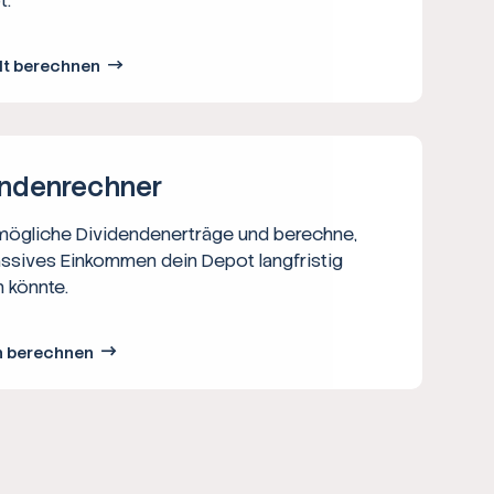
t.
lt berechnen
nden­rechner
 mögliche Dividendenerträge und berechne,
assives Einkommen dein Depot langfristig
 könnte.
n berechnen