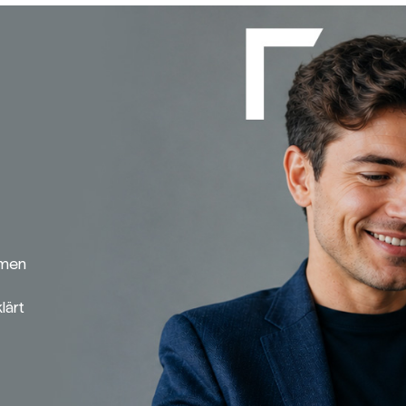
emen
lärt
Broker-Vergleich
Zinsvergleich