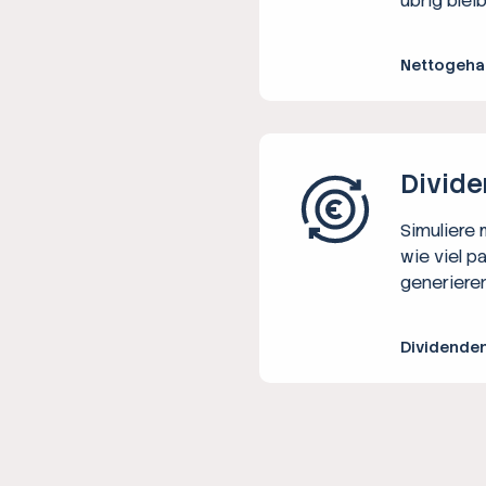
übrig bleib
Nettogeha
Divide
Simuliere
wie viel p
generieren
Dividende