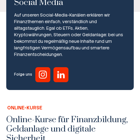
Social Media
Auf unseren Social-Media-Kanälen erklären wir
Finanzthemen einfach, verständlich und
alltagstauglich. Egal ob ETFs, Aktien,
Kryptowährungen, Steuern oder Geldanlage: bei uns
bekommst du regelmäßig neue Inhalte rund um
Broker-Vergleich
langfristigen Vermögensaufbau und smartere
Finanzentscheidungen.
Zinsvergleich
Ratgeber
Folge uns
Steuern
Rechner
ONLINE-KURSE
Workshops
Online-Kurse für Finanzbildung,
Geldanlage und digitale
Online Kurse
Sicherheit