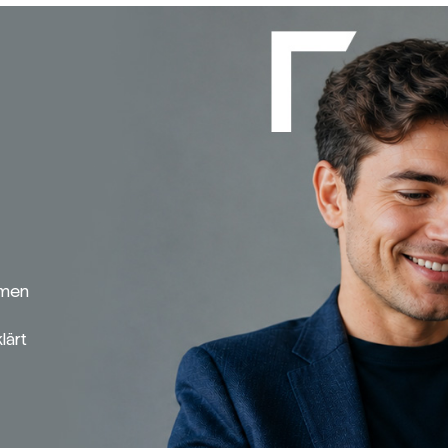
emen
lärt
Broker-Vergleich
Zinsvergleich