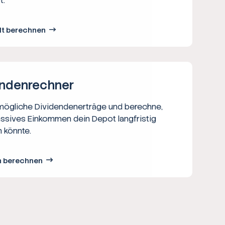
t.
lt berechnen
nden­rechner
 mögliche Dividendenerträge und berechne,
assives Einkommen dein Depot langfristig
 könnte.
n berechnen