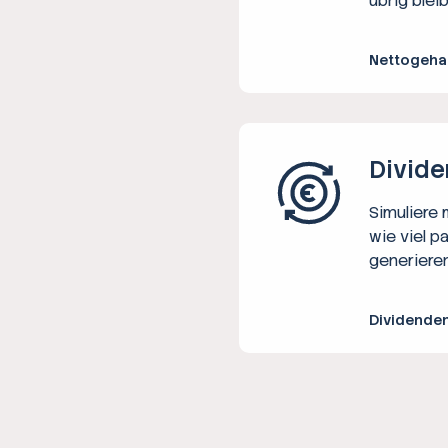
übrig bleib
Nettogeha
Divide
Simuliere
wie viel p
generieren
Dividende