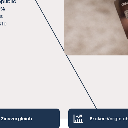
epublic
1 %
es
kte
Zinsvergleich
Broker-Vergleic