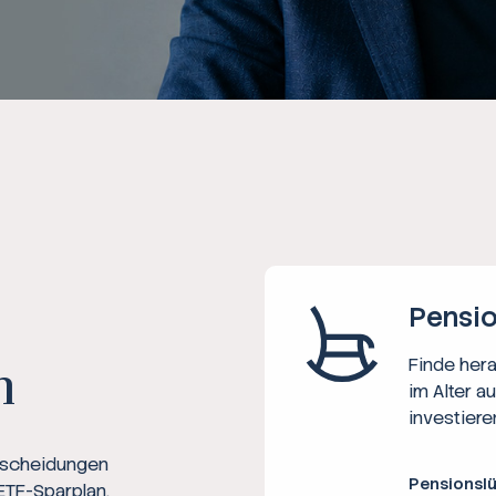
Ratgeber
Steuern
Rechner
Workshops
Online Kurse
Pensio
Finde her
n
im Alter a
investiere
ntscheidungen
Pensionsl
ETF-Sparplan,