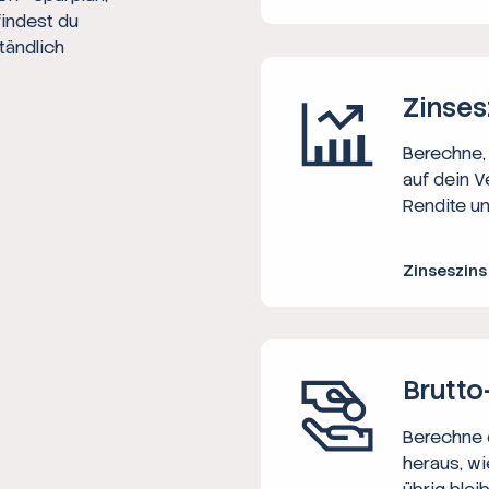
findest du
tändlich
Zinses
Berechne, 
auf dein V
Rendite un
Zinseszin
Brutto
Berechne d
heraus, wi