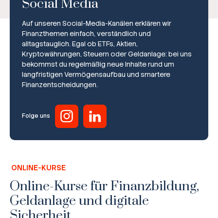
Social Media
Auf unseren Social-Media-Kanälen erklären wir
Finanzthemen einfach, verständlich und
alltagstauglich. Egal ob ETFs, Aktien,
Kryptowährungen, Steuern oder Geldanlage: bei uns
bekommst du regelmäßig neue Inhalte rund um
Broker-Vergleich
langfristigen Vermögensaufbau und smartere
Finanzentscheidungen.
Zinsvergleich
Ratgeber
Folge uns
Steuern
Rechner
ONLINE-KURSE
Workshops
Online-Kurse für Finanzbildung,
Geldanlage und digitale
Online Kurse
Sicherheit