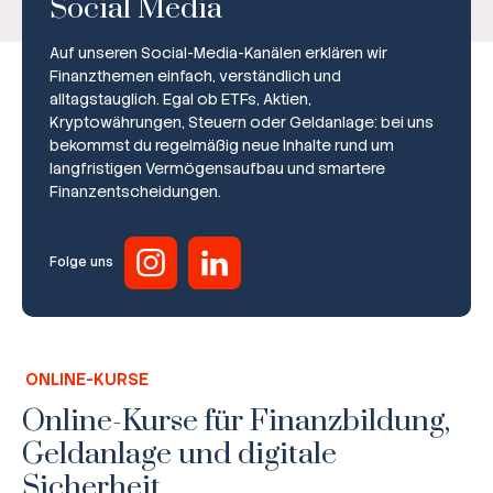
Social Media
Auf unseren Social-Media-Kanälen erklären wir
Finanzthemen einfach, verständlich und
alltagstauglich. Egal ob ETFs, Aktien,
Kryptowährungen, Steuern oder Geldanlage: bei uns
bekommst du regelmäßig neue Inhalte rund um
Broker-Vergleich
langfristigen Vermögensaufbau und smartere
Finanzentscheidungen.
Zinsvergleich
Ratgeber
Folge uns
Steuern
Rechner
ONLINE-KURSE
Workshops
Online-Kurse für Finanzbildung,
Geldanlage und digitale
Online Kurse
Sicherheit