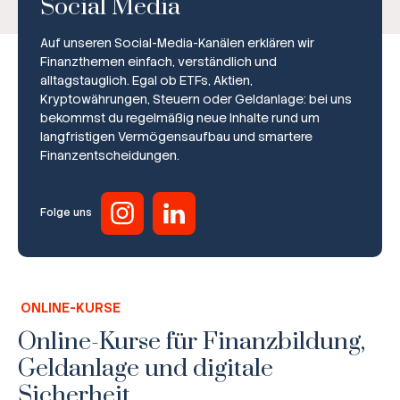
Social Media
Auf unseren Social-Media-Kanälen erklären wir
Finanzthemen einfach, verständlich und
alltagstauglich. Egal ob ETFs, Aktien,
Kryptowährungen, Steuern oder Geldanlage: bei uns
bekommst du regelmäßig neue Inhalte rund um
Broker-Vergleich
langfristigen Vermögensaufbau und smartere
Finanzentscheidungen.
Zinsvergleich
Ratgeber
Folge uns
Steuern
Rechner
ONLINE-KURSE
Workshops
Online-Kurse für Finanzbildung,
Geldanlage und digitale
Online Kurse
Sicherheit