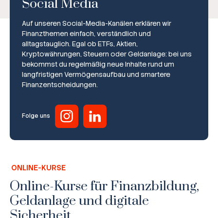
Social Media
Auf unseren Social-Media-Kanälen erklären wir
Finanzthemen einfach, verständlich und
alltagstauglich. Egal ob ETFs, Aktien,
Kryptowährungen, Steuern oder Geldanlage: bei uns
bekommst du regelmäßig neue Inhalte rund um
Broker-Vergleich
langfristigen Vermögensaufbau und smartere
Finanzentscheidungen.
Zinsvergleich
Ratgeber
Folge uns
Steuern
Rechner
ONLINE-KURSE
Workshops
Online-Kurse für Finanzbildung,
Geldanlage und digitale
Online Kurse
Sicherheit