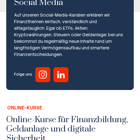
Social Media
Auf unseren Social-Media-Kanälen erklären wir
Finanzthemen einfach, verständlich und
alltagstauglich. Egal ob ETFs, Aktien,
Kryptowährungen, Steuern oder Geldanlage: bei uns
bekommst du regelmäßig neue Inhalte rund um
Broker-Vergleich
langfristigen Vermögensaufbau und smartere
Finanzentscheidungen.
Zinsvergleich
Ratgeber
Folge uns
Steuern
Rechner
ONLINE-KURSE
Workshops
Online-Kurse für Finanzbildung,
Geldanlage und digitale
Online Kurse
Sicherheit