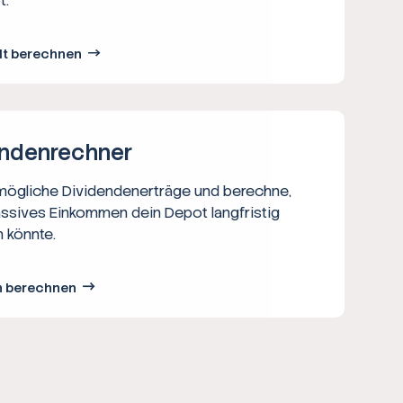
t.
lt berechnen
nden­rechner
 mögliche Dividendenerträge und berechne,
assives Einkommen dein Depot langfristig
 könnte.
n berechnen