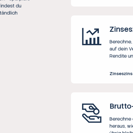
findest du
tändlich
Zinses
Berechne, 
auf dein V
Rendite un
Zinseszin
Brutto
Berechne d
heraus, wi