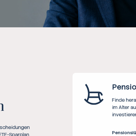
Ratgeber
Steuern
Rechner
Workshops
Online Kurse
Pensio
Finde her
n
im Alter a
investiere
ntscheidungen
Pensionsl
ETF-Sparplan,