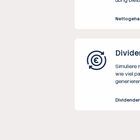
übrig bleib
Nettogeha
Divide
Simuliere
wie viel p
generieren
Dividende