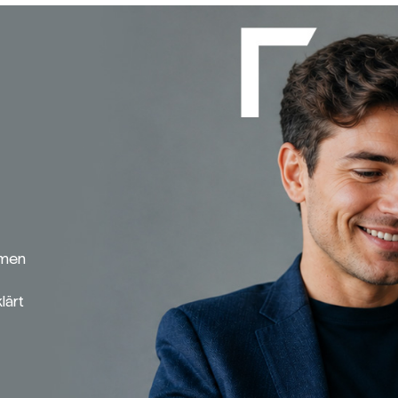
emen
lärt
Broker-Vergleich
Zinsvergleich