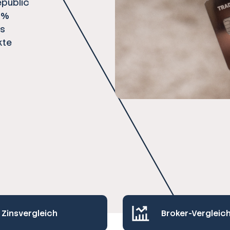
epublic
1 %
es
kte
Zinsvergleich
Broker-Vergleic