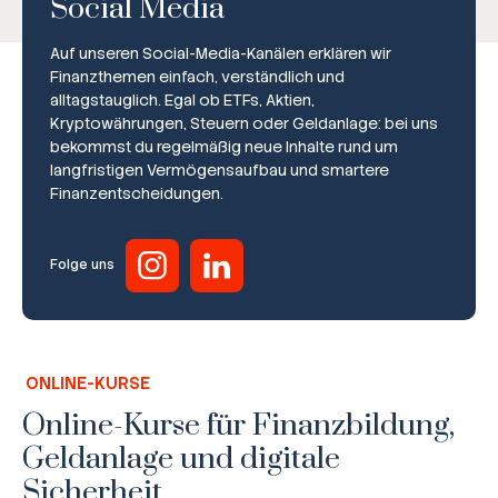
Social Media
Auf unseren Social-Media-Kanälen erklären wir
Finanzthemen einfach, verständlich und
alltagstauglich. Egal ob ETFs, Aktien,
Kryptowährungen, Steuern oder Geldanlage: bei uns
bekommst du regelmäßig neue Inhalte rund um
Broker-Vergleich
langfristigen Vermögensaufbau und smartere
Finanzentscheidungen.
Zinsvergleich
Ratgeber
Folge uns
Steuern
Rechner
ONLINE-KURSE
Workshops
Online-Kurse für Finanzbildung,
Geldanlage und digitale
Online Kurse
Sicherheit